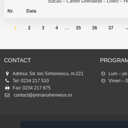
Bacău – Cartier Gherăiești – Lilieci – 
Nr.
Data
1
2
3
4
…
35
36
37
CONTACT
PROGRAM
Adresa: Str. Ion Simionescu, nr.221
Luni – jo
Tel:
0234 217 510
Vineri – 
Fax:
0234 217 675
contact@primariahemeius.ro