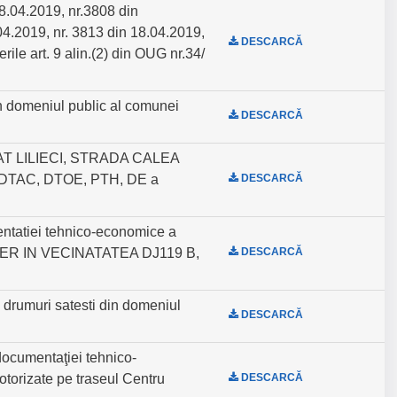
18.04.2019, nr.3808 din
04.2019, nr. 3813 din 18.04.2019,
DESCARCĂ
ile art. 9 alin.(2) din OUG nr.34/
in domeniul public al comunei
DESCARCĂ
N SAT LILIECI, STRADA CALEA
 DTAC, DTOE, PTH, DE a
DESCARCĂ
ntatiei tehnico-economice a
 FIER IN VECINATATEA DJ119 B,
DESCARCĂ
 drumuri satesti din domeniul
DESCARCĂ
documentaţiei tehnico-
otorizate pe traseul Centru
DESCARCĂ