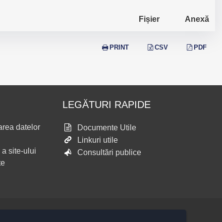
Fișier
Anexă
PRINT
CSV
PDF
LEGĂTURI RAPIDE
area datelor
Documente Utile
Linkuri utile
 a site-ului
Consultări publice
te