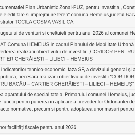
cumentatiei Plan Urbanistic Zonal-PUZ, pentru investitia,, Cons
retele edilitare si imprejmuire teren”-comuna Hemeius,judetul B
inistrator TOCILA COSMA VASILICA
getului de venituri si cheltuieli pentru anul 2026 al comunei 
 UAT Comuna HEMEIUS in cadrul Planului de Mobilitate Urbană 
 vederea realizarii obiectivului de investitii: „CORIDOR 
IER GHERĂIEȘTI – LILIECI – HEMEIUȘ
 indicatorilor tehnico-economici faza SF, a devizului general și
te publică, necesară realizării obiectivului de investiții “C
 BACĂU – CARTIER GHERĂIEȘTI – LILIECI – HEMEIUȘ”
ea aparatului de specialitate al Primarului comunei Hemeius, ju
 functii pentru punerea in aplicare a prevederilor Ordonantei d
acte normative, precum si pentru adoptarea unor masuri pentru c
or facilități fiscale pentru anul 2026