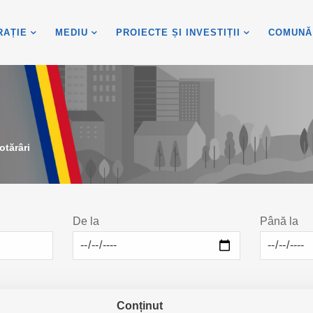
RAȚIE
MEDIU
PROIECTE ȘI INVESTIȚII
COMUNĂ
otărâri
De la
Până la
Conținut