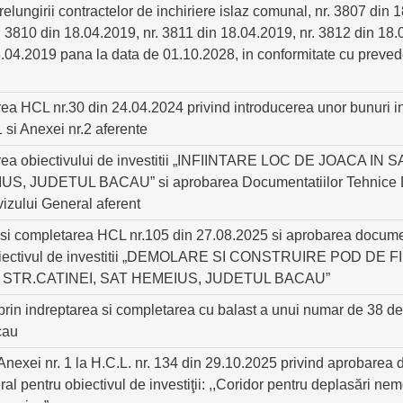
elungirii contractelor de inchiriere islaz comunal, nr. 3807 din 
. 3810 din 18.04.2019, nr. 3811 din 18.04.2019, nr. 3812 din 18.
.04.2019 pana la data de 01.10.2028, in conformitate cu preveder
area HCL nr.30 din 24.04.2024 privind introducerea unor bunuri 
 si Anexei nr.2 aferente
rea obiectivului de investitii „INFIINTARE LOC DE JOACA I
, JUDETUL BACAU” si aprobarea Documentatiilor Tehnice
vizului General aferent
 si completarea HCL nr.105 din 27.08.2025 si aprobarea docume
 obiectivul de investitii „DEMOLARE SI CONSTRUIRE POD DE
U STR.CATINEI, SAT HEMEIUS, JUDETUL BACAU”
 prin indreptarea si completarea cu balast a unui numar de 38 de
cau
nexei nr. 1 la H.C.L. nr. 134 din 29.10.2025 privind aprobarea 
 pentru obiectivul de investiţii: ,,Coridor pentru deplasări nem