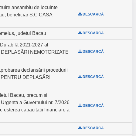
truire ansamblu de locuinte
acau, beneficiar S.C CASA
DESCARCĂ
Hemeius, judetul Bacau
DESCARCĂ
Durabilă 2021-2027 al
PENTRU DEPLASĂRI NEMOTORIZATE
DESCARCĂ
 aprobarea declanșării procedurii
ORIDOR PENTRU DEPLASĂRI
DESCARCĂ
detul Bacau, precum si
e Urgenta a Guvernului nr. 7/2026
DESCARCĂ
resterea capacitatii financiare a
DESCARCĂ