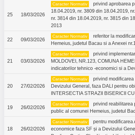
privind aprobarea pr
Caracter Normativ
18.04.2019, nr. 3809 din 18.04.2019, nr
25
18/03/2026
nr. 3814 din 18.04.2019, nr. 3815 din 18
2013
referitor la modific
Caracter Normativ
22
09/03/2026
Hemeius, judetul Bacau si a Anexei nr.1
privind implementa
Caracter Normativ
21
03/03/2026
MOLDOVEI, NR.123, COMUNA HEMEIUS
indicatorilor tehnico -economici si a De
privind modificarea
Caracter Normativ
20
27/02/2026
Devizului General, faza DALI pentru
INTERSECTIA STRAZII BISERICII C
privind reabilitarea
Caracter Normativ
19
26/02/2026
public al comunei Hemeius, judetul Ba
pentru modificarea A
Caracter Normativ
18
26/02/2026
economice faza SF și a Devizului General