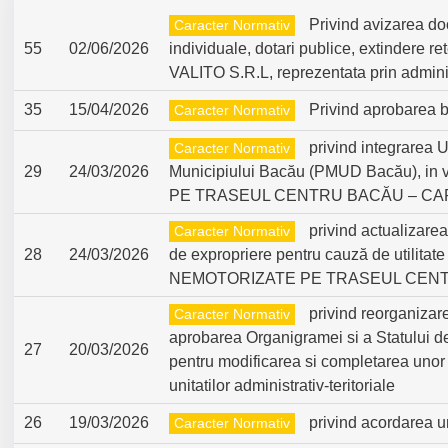
Privind avizarea do
Caracter Normativ
55
02/06/2026
individuale, dotari publice, extindere 
VALITO S.R.L, reprezentata prin adm
35
15/04/2026
Privind aprobarea bu
Caracter Normativ
privind integrarea
Caracter Normativ
29
24/03/2026
Municipiului Bacău (PMUD Bacău), in
PE TRASEUL CENTRU BACĂU – CART
privind actualizarea
Caracter Normativ
28
24/03/2026
de expropriere pentru cauză de utilita
NEMOTORIZATE PE TRASEUL CENTRU
privind reorganizar
Caracter Normativ
aprobarea Organigramei si a Statului de
27
20/03/2026
pentru modificarea si completarea unor 
unitatilor administrativ-teritoriale
26
19/03/2026
privind acordarea un
Caracter Normativ