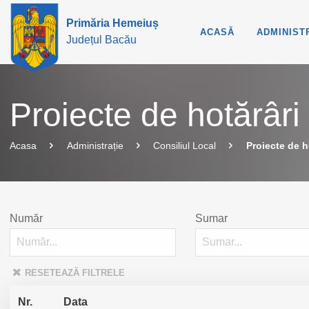
Primăria Hemeiuș
ACASĂ
ADMINIST
Județul Bacău
Proiecte de hotărâri
Acasa
Administrație
Consiliul Local
Proiecte de h
Număr
Sumar
RESETEAZĂ FILTRELE
Nr.
Data