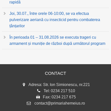
rapidă
Joi, 30.07., între orele 06-10:00, se va efectua
pulverizare aeriană cu insecticid pentru combaterea
țânțarilor
În perioada 01 – 31.08.2026 se executa trageri cu
armament și muniție de război după următorul program
CONTACT
Adresa: Str. Ion Simionescu, nr.221
Tel:
0234 217 510
Fax:
0234 217 675
contact@primariahemeius.ro