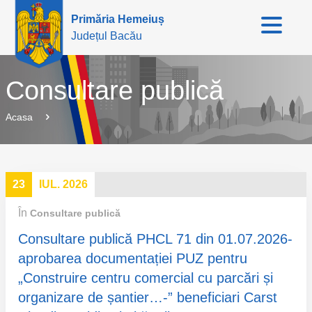
Primăria Hemeiuș
Județul Bacău
Consultare publică
Acasa
23
IUL. 2026
În
Consultare publică
Consultare publică PHCL 71 din 01.07.2026-
aprobarea documentației PUZ pentru
„Construire centru comercial cu parcări și
organizare de șantier…-” beneficiari Carst