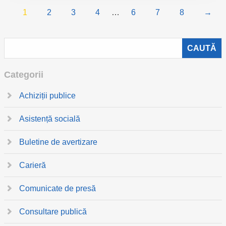
1
2
3
4
…
6
7
8
→
Categorii
Achiziții publice
Asistență socială
Buletine de avertizare
Carieră
Comunicate de presă
Consultare publică