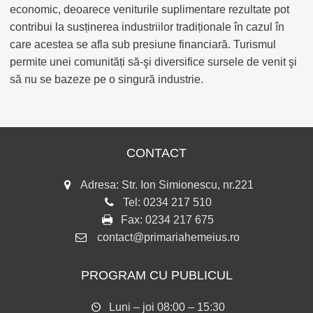
economic, deoarece veniturile suplimentare rezultate pot
contribui la susținerea industriilor tradiționale în cazul în
care acestea se afla sub presiune financiară. Turismul
permite unei comunități să-şi diversifice sursele de venit şi
să nu se bazeze pe o singură industrie.
CONTACT
Adresa: Str. Ion Simionescu, nr.221
Tel:
0234 217 510
Fax:
0234 217 675
contact@primariahemeius.ro
PROGRAM CU PUBLICUL
Luni – joi 08:00 – 15:30