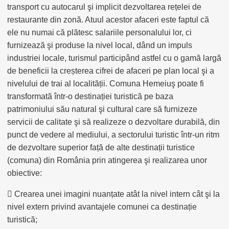
transport cu autocarul şi implicit dezvoltarea rețelei de
restaurante din zonă. Atuul acestor afaceri este faptul că
ele nu numai că plătesc salariile personalului lor, ci
furnizează şi produse la nivel local, dând un impuls
industriei locale, turismul participând astfel cu o gamă largă
de beneficii la creșterea cifrei de afaceri pe plan local şi a
nivelului de trai al localității. Comuna Hemeiuş poate fi
transformată într-o destinației turistică pe baza
patrimoniului său natural şi cultural care să furnizeze
servicii de calitate şi să realizeze o dezvoltare durabilă, din
punct de vedere al mediului, a sectorului turistic într-un ritm
de dezvoltare superior față de alte destinații turistice
(comuna) din România prin atingerea şi realizarea unor
obiective:
 Crearea unei imagini nuanțate atât la nivel intern cât şi la
nivel extern privind avantajele comunei ca destinație
turistică;