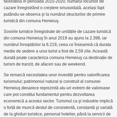
favorabilă în perioada 2010-2020, numărul locurilor de
cazare înregistrând o creștere sinusoidală, același fapt
putându-se observa şi la numărul structurilor de primire
turistică din comuna Hemeiuş.
Sosirile turistice înregistrate de unitățile de cazare turistică
din comuna Hemeiuş în anul 2019 au ajuns la 2.398, iar
numărul înnoptărilor la 6.219, ceea ce înseamnă că durata
medie de ședere a unui turist a fost de 2,59 zile. Această
durată poate caracteriza comuna Hemeiuş ca destinație de
turism de tranzit, de afaceri sau de weekend.
Se remarcă necesitatea unor investiții pentru valorificarea
turismului; patrimoniul natural și construit al comunei
Hemeiuş deoarece reprezintă atu-uri extrem de valoroase
care pot constitui fundamentul pentru dezvoltarea
economică a acestui sector. Turismul ca şi industrie implică
o forță de muncă destul de consistentă, constantă şi variată
de la ghiduri turistice, personal hotelier, până la servicii de