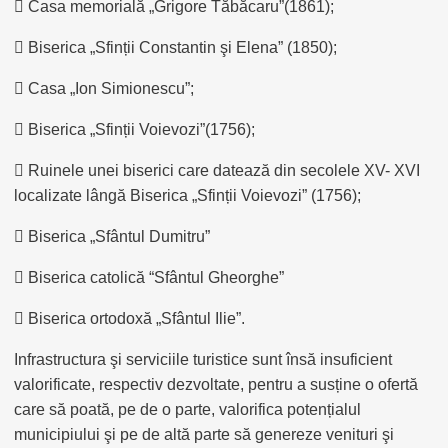
 Casa memorială „Grigore Tăbăcaru”(1861);
 Biserica „Sfinții Constantin şi Elena” (1850);
 Casa „Ion Simionescu”;
 Biserica „Sfinții Voievozi”(1756);
 Ruinele unei biserici care datează din secolele XV- XVI
localizate lângă Biserica „Sfinții Voievozi” (1756);
 Biserica „Sfântul Dumitru”
 Biserica catolică “Sfântul Gheorghe”
 Biserica ortodoxă „Sfântul Ilie”.
Infrastructura şi serviciile turistice sunt însă insuficient
valorificate, respectiv dezvoltate, pentru a susține o ofertă
care să poată, pe de o parte, valorifica potențialul
municipiului şi pe de altă parte să genereze venituri şi