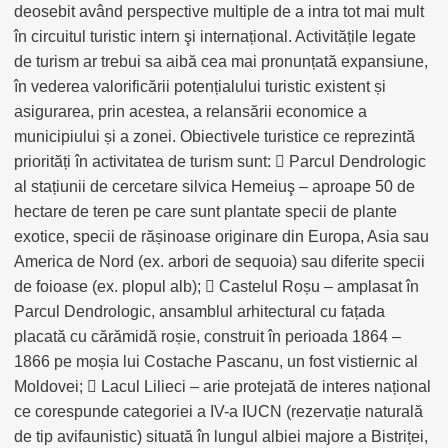
deosebit având perspective multiple de a intra tot mai mult
în circuitul turistic intern şi internațional. Activitățile legate
de turism ar trebui sa aibă cea mai pronunțată expansiune,
în vederea valorificării potențialului turistic existent și
asigurarea, prin acestea, a relansării economice a
municipiului și a zonei. Obiectivele turistice ce reprezintă
priorități în activitatea de turism sunt:  Parcul Dendrologic
al stațiunii de cercetare silvica Hemeiuş – aproape 50 de
hectare de teren pe care sunt plantate specii de plante
exotice, specii de rășinoase originare din Europa, Asia sau
America de Nord (ex. arbori de sequoia) sau diferite specii
de foioase (ex. plopul alb);  Castelul Roșu – amplasat în
Parcul Dendrologic, ansamblul arhitectural cu fațada
placată cu cărămidă roșie, construit în perioada 1864 –
1866 pe moșia lui Costache Pascanu, un fost vistiernic al
Moldovei;  Lacul Lilieci – arie protejată de interes național
ce corespunde categoriei a IV-a IUCN (rezervație naturală
de tip avifaunistic) situată în lungul albiei majore a Bistriței,