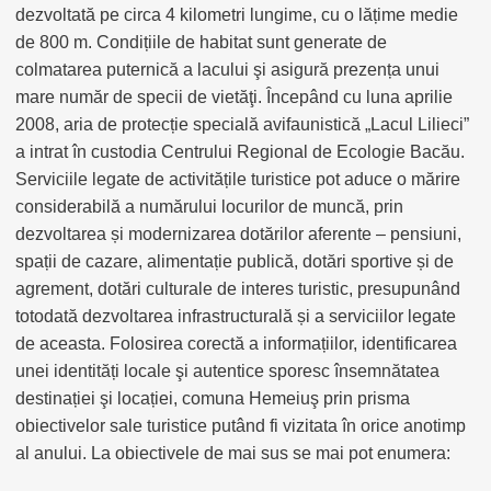
dezvoltată pe circa 4 kilometri lungime, cu o lățime medie
de 800 m. Condițiile de habitat sunt generate de
colmatarea puternică a lacului şi asigură prezența unui
mare număr de specii de vietăţi. Începând cu luna aprilie
2008, aria de protecție specială avifaunistică „Lacul Lilieci”
a intrat în custodia Centrului Regional de Ecologie Bacău.
Serviciile legate de activitățile turistice pot aduce o mărire
considerabilă a numărului locurilor de muncă, prin
dezvoltarea și modernizarea dotărilor aferente – pensiuni,
spații de cazare, alimentație publică, dotări sportive și de
agrement, dotări culturale de interes turistic, presupunând
totodată dezvoltarea infrastructurală și a serviciilor legate
de aceasta. Folosirea corectă a informațiilor, identificarea
unei identități locale şi autentice sporesc însemnătatea
destinației şi locației, comuna Hemeiuş prin prisma
obiectivelor sale turistice putând fi vizitata în orice anotimp
al anului. La obiectivele de mai sus se mai pot enumera: