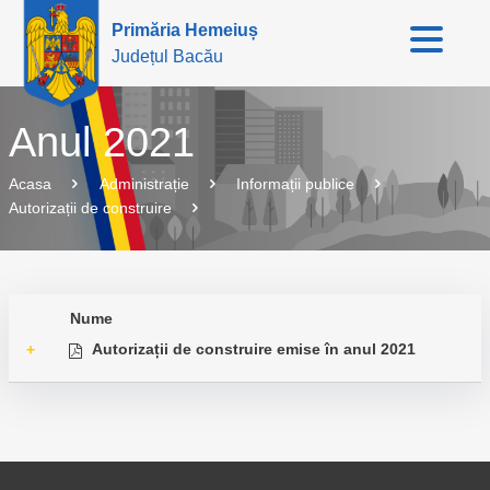
Primăria Hemeiuș
Județul Bacău
Anul 2021
Acasa
Administrație
Informații publice
Autorizații de construire
Nume
Autorizații de construire emise în anul 2021
+