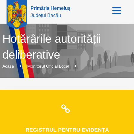
Primăria Hemeiuș
Județul Bacău
Hotărârile autorității
deliberative
Acasa
Monitorul Oficial Local
REGISTRUL
PENTRU EVIDENȚA