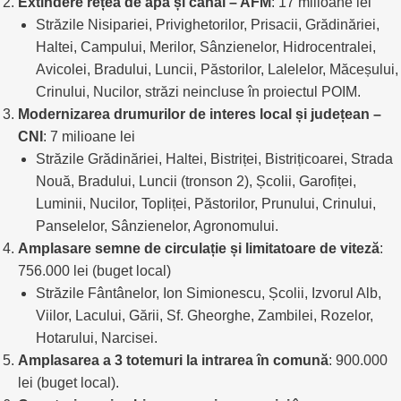
Extindere rețea de apă și canal – AFM
: 17 milioane lei
Străzile Nisipariei, Privighetorilor, Prisacii, Grădinăriei,
Haltei, Campului, Merilor, Sânzienelor, Hidrocentralei,
Avicolei, Bradului, Luncii, Păstorilor, Lalelelor, Măceșului,
Crinului, Nucilor, străzi neincluse în proiectul POIM.
Modernizarea drumurilor de interes local și județean –
CNI
: 7 milioane lei
Străzile Grădinăriei, Haltei, Bistriței, Bistrițicoarei, Strada
Nouă, Bradului, Luncii (tronson 2), Școlii, Garofiței,
Luminii, Nucilor, Topliței, Păstorilor, Prunului, Crinului,
Panselelor, Sânzienelor, Agronomului.
Amplasare semne de circulație și limitatoare de viteză
:
756.000 lei (buget local)
Străzile Fântânelor, Ion Simionescu, Școlii, Izvorul Alb,
Viilor, Lacului, Gării, Sf. Gheorghe, Zambilei, Rozelor,
Hotarului, Narcisei.
Amplasarea a 3 totemuri la intrarea în comună
: 900.000
lei (buget local).