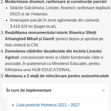
Modernizare drumuri, ranforsare și construcție parcări
:
Străzile Salcâmului, Liniștei, Bisericii; ranforsare legătură
DN15 și str. Hotarului.
Amenajare parcări în zone aglomerate din comună:
3.418.424 lei (buget local).
Reabilitarea monumentului istoric Biserica Sfinții
Arhangheli Mihail și Gavril
: proiect depus și aprobat pe
lista sinteză la CNI.
Demolarea clădirilor dezafectate din incinta Liceului
Agricol
: concesionare teren și clădiri funcționale către o
asociație, în parteneriat cu Ministerul Educației, pentru
înființarea unui HUB EDUCAȚIONAL.
Montarea a 2 stații de reîncărcare pentru autovehiculele
În curs de implementare
Lista proiecte Hemeius 2021 – 2027