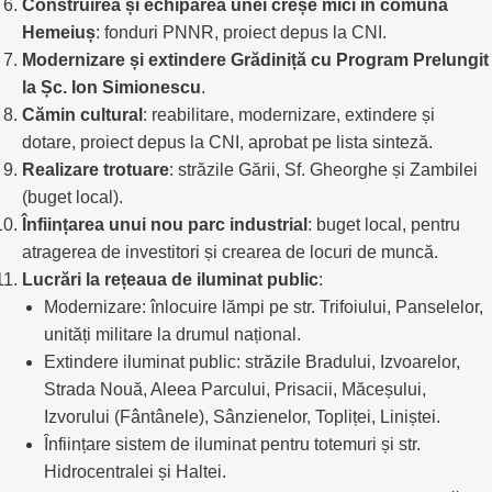
Construirea și echiparea unei creșe mici în comuna
Hemeiuș
: fonduri PNNR, proiect depus la CNI.
Modernizare și extindere Grădiniță cu Program Prelungit
la Șc. Ion Simionescu
.
Cămin cultural
: reabilitare, modernizare, extindere și
dotare, proiect depus la CNI, aprobat pe lista sinteză.
Realizare trotuare
: străzile Gării, Sf. Gheorghe și Zambilei
(buget local).
Înființarea unui nou parc industrial
: buget local, pentru
atragerea de investitori și crearea de locuri de muncă.
Lucrări la rețeaua de iluminat public
:
Modernizare: înlocuire lămpi pe str. Trifoiului, Panselelor,
unități militare la drumul național.
Extindere iluminat public: străzile Bradului, Izvoarelor,
Strada Nouă, Aleea Parcului, Prisacii, Măceșului,
Izvorului (Fântânele), Sânzienelor, Topliței, Liniștei.
Înființare sistem de iluminat pentru totemuri și str.
Hidrocentralei și Haltei.