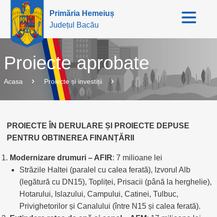
Primăria Hemeiuș
Județul Bacău
Proiecte aprobate
Acasa
Proiecte și investiții
PROIECTE ÎN DERULARE ȘI PROIECTE DEPUSE
PENTRU OBTINEREA FINANȚĂRII
Modernizare drumuri – AFIR
: 7 milioane lei
Străzile Haltei (paralel cu calea ferată), Izvorul Alb
(legătură cu DN15), Topliței, Prisacii (până la herghelie),
Hotarului, Islazului, Campului, Catinei, Tulbuc,
Privighetorilor și Canalului (între N15 și calea ferată).