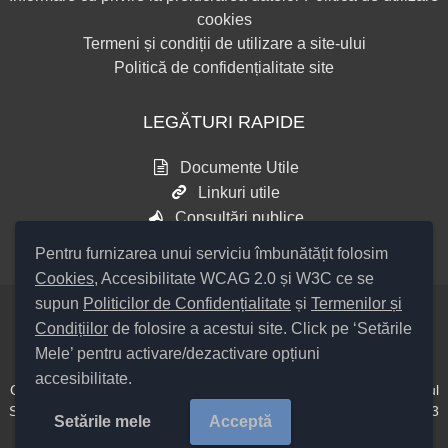
cookies
Termeni și condiții de utilizare a site-ului
Politică de confidențialitate site
LEGĂTURI RAPIDE
Documente Utile
Linkuri utile
Consultări publice
Pentru furnizarea unui serviciu îmbunătățit folosim
Cookies
, Accesibilitate WCAG 2.0 și W3C ce se
supun
Politicilor de Confidențialitate
și
Termenilor și
Condițiilor
de folosire a acestui site. Click pe ‘Setările
Setări Cookies și Accesibilitate
Mele’ pentru activare/dezactivare opțiuni
accesibilitate.
Cod Județ 4 / Județul Bacău / Tipul UAT – 14 – C – Comună / Codul
SIRUTA al Unității Administrativ Teritoriale COMUNA Hemeiuș 20313
Setările mele
Acceptă
/