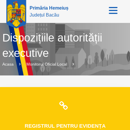
Primăria Hemeiuș
Județul Bacău
Dispozițiile autorității
executive
Acasa
Monitorul Oficial Local
REGISTRUL
PENTRU EVIDENȚA