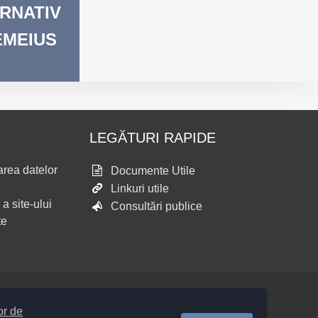
RNATIV
EMEIUS
LEGĂTURI RAPIDE
area datelor
Documente Utile
Linkuri utile
 a site-ului
Consultări publice
te
lor de