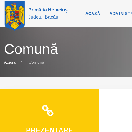
Primăria Hemeiuș
ACASĂ
ADMINIST
Județul Bacău
Comună
Acasa
Comună
PREZENTARE