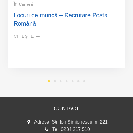
În
Carieră
Locuri de muncă – Recrutare Poșta
Română
CITEȘTE
CONTACT
Adresa: Str. Ion Simionescu, nr.221
Tel:
0234 217 510