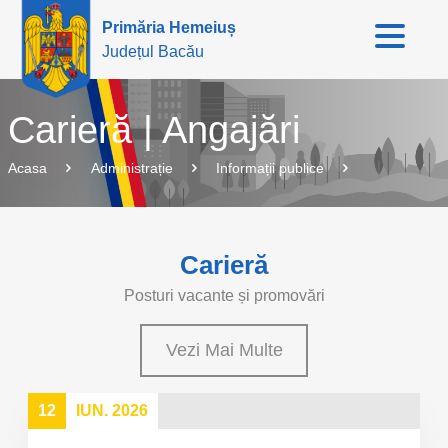
Primăria Hemeiuș
Județul Bacău
Carieră | Angajări
Acasa
Administrație
Informații publice
Carieră
Posturi vacante și promovări
Vezi Mai Multe
12
IUN. 2026