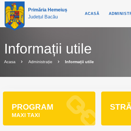
Primăria Hemeiuș
ACASĂ
ADMINIST
Județul Bacău
Informații utile
Acasa
Administrație
Informații utile
PROGRAM
STRĂ
MAXI TAXI