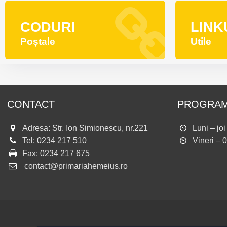
CODURI
LINK
Poștale
Utile
CONTACT
PROGRAM
Adresa: Str. Ion Simionescu, nr.221
Luni – jo
Tel:
0234 217 510
Vineri – 
Fax:
0234 217 675
contact@primariahemeius.ro