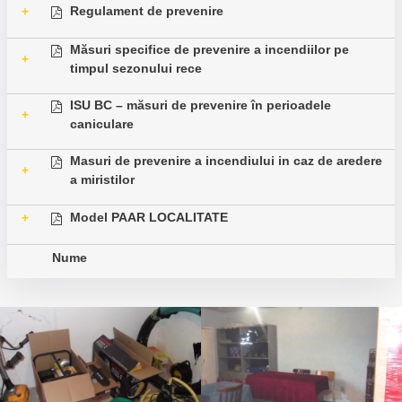
Regulament de prevenire
+
Măsuri specifice de prevenire a incendiilor pe
+
timpul sezonului rece
ISU BC – măsuri de prevenire în perioadele
+
caniculare
Masuri de prevenire a incendiului in caz de aredere
+
a miristilor
Model PAAR LOCALITATE
+
Nume