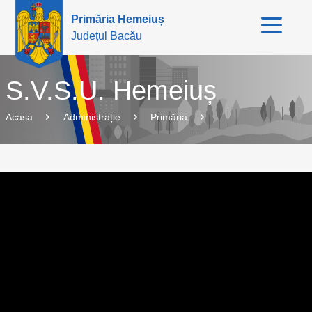
Primăria Hemeiuș
Județul Bacău
S.V.S.U. Hemeiuș
Acasa
Administrație
Primăria