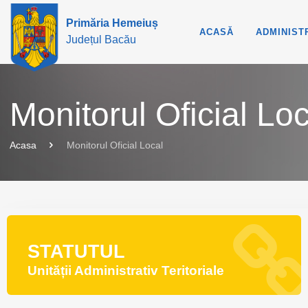
Primăria Hemeiuș
ACASĂ
ADMINIST
Județul Bacău
Monitorul Oficial Loc
Acasa
Monitorul Oficial Local
STATUTUL
Unității Administrativ Teritoriale