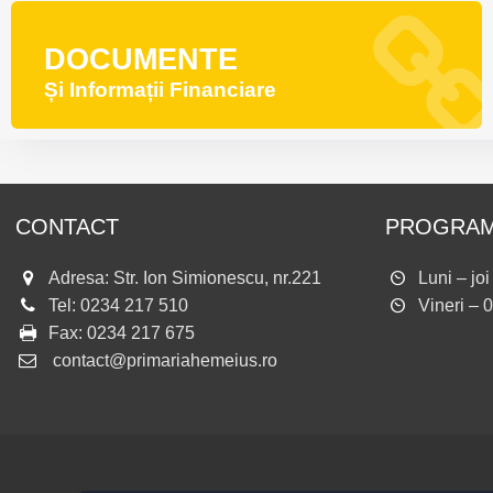
DOCUMENTE
Și Informații Financiare
CONTACT
PROGRAM
Adresa: Str. Ion Simionescu, nr.221
Luni – jo
Tel:
0234 217 510
Vineri – 
Fax:
0234 217 675
contact@primariahemeius.ro