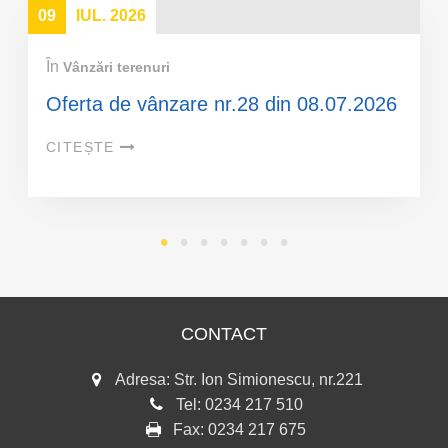
09
IUL. 2026
În
Vânzări terenuri
Oferta de vânzare nr.28 din 08.07.2026
CITEȘTE
CONTACT
Adresa: Str. Ion Simionescu, nr.221
Tel:
0234 217 510
Fax:
0234 217 675