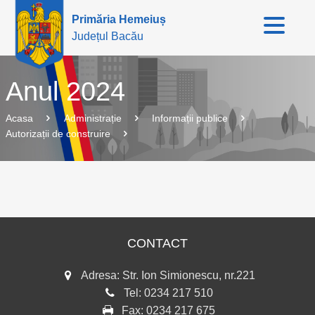
Primăria Hemeiuș
Județul Bacău
Anul 2024
Acasa
Administrație
Informații publice
Autorizații de construire
CONTACT
Adresa: Str. Ion Simionescu, nr.221
Tel:
0234 217 510
Fax:
0234 217 675