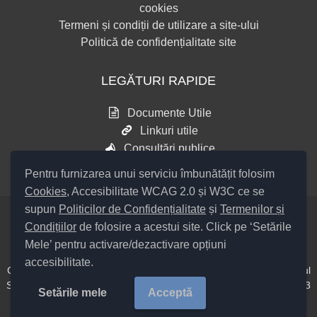
cookies
Termeni și condiții de utilizare a site-ului
Politică de confidențialitate site
LEGĂTURI RAPIDE
Documente Utile
Linkuri utile
Consultări publice
Pentru furnizarea unui serviciu îmbunătățit folosim
Cookies
, Accesibilitate WCAG 2.0 și W3C ce se
supun
Politicilor de Confidențialitate
și
Termenilor și
Condițiilor
de folosire a acestui site. Click pe ‘Setările
Setări Cookies și Accesibilitate
Mele’ pentru activare/dezactivare opțiuni
accesibilitate.
Cod Județ 4 / Județul Bacău / Tipul UAT – 14 – C – Comună / Codul
SIRUTA al Unității Administrativ Teritoriale COMUNA Hemeiuș 20313
Setările mele
Acceptă
/
Copyright ©
2026
Primăria Hemeiuș
județul Bacău