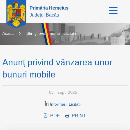
Primăria Hemeiuș
Județul Bacău
Acasa
Știri și evenimente
Licitații
Anunț privind vânzarea unor
bunuri mobile
03
sept. 2025
În
Informări
,
Licitații
PDF
PRINT