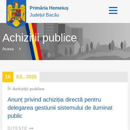
Primăria Hemeiuș
Județul Bacău
Achiziții publice
Acasa
16
IUL. 2026
În
Achiziții publice
Anunț privind achiziția directă pentru
delegarea gestiunii sistemului de iluminat
public
CITEȘTE