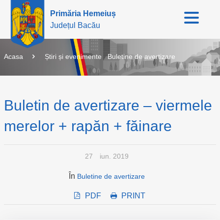
Primăria Hemeiuș
Județul Bacău
Acasa
Știri și evenimente
Buletine de avertizare
Buletin de avertizare – viermele
merelor + rapăn + făinare
27
iun. 2019
În
Buletine de avertizare
PDF
PRINT