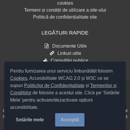
cookies
Termeni și condiții de utilizare a site-ului
Politică de confidențialitate site
LEGĂTURI RAPIDE
Documente Utile
Linkuri utile
Consultări publice
Pentru furnizarea unui serviciu îmbunătățit folosim
Cookies
, Accesibilitate WCAG 2.0 și W3C ce se
supun
Politicilor de Confidențialitate
și
Termenilor și
Condițiilor
de folosire a acestui site. Click pe ‘Setările
Setări Cookies și Accesibilitate
Mele’ pentru activare/dezactivare opțiuni
accesibilitate.
Cod Județ 4 / Județul Bacău / Tipul UAT – 14 – C – Comună / Codul
SIRUTA al Unității Administrativ Teritoriale COMUNA Hemeiuș 20313
Setările mele
Acceptă
/
Copyright ©
2026
Primăria Hemeiuș
județul Bacău