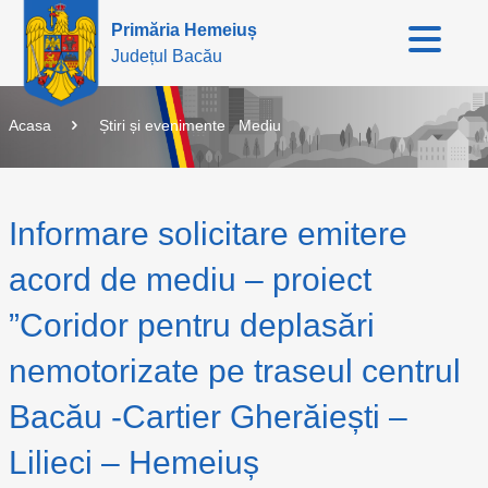
Primăria Hemeiuș
Județul Bacău
Acasa
Știri și evenimente
Mediu
Informare solicitare emitere
acord de mediu – proiect
”Coridor pentru deplasări
nemotorizate pe traseul centrul
Bacău -Cartier Gherăiești –
Lilieci – Hemeiuș