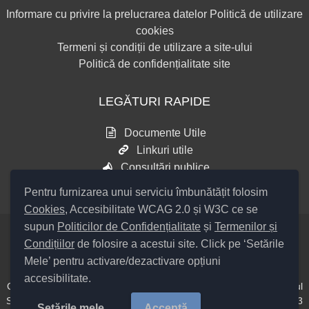
Informare cu privire la prelucrarea datelor
Politică de utilizare
cookies
Termeni și condiții de utilizare a site-ului
Politică de confidențialitate site
LEGĂTURI RAPIDE
Documente Utile
Linkuri utile
Consultări publice
Pentru furnizarea unui serviciu îmbunătățit folosim
Cookies
, Accesibilitate WCAG 2.0 și W3C ce se
supun
Politicilor de Confidențialitate
și
Termenilor și
Condițiilor
de folosire a acestui site. Click pe ‘Setările
Setări Cookies și Accesibilitate
Mele’ pentru activare/dezactivare opțiuni
accesibilitate.
Cod Județ 4 / Județul Bacău / Tipul UAT – 14 – C – Comună / Codul
SIRUTA al Unității Administrativ Teritoriale COMUNA Hemeiuș 20313
Setările mele
Acceptă