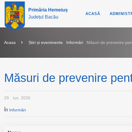
Primăria Hemeiuș
ACASĂ
ADMINIST
Județul Bacău
Acasa
Știri și evenimente
Informări
Măsuri de prevenire pen
Măsuri de prevenire pent
29
iun. 2026
În
Informări