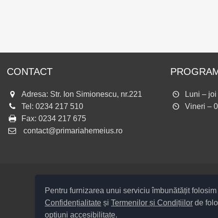
CONTACT
PROGRAM
Adresa: Str. Ion Simionescu, nr.221
Luni – jo
Tel:
0234 217 510
Vineri – 
Fax:
0234 217 675
contact@primariahemeius.ro
Pentru furnizarea unui serviciu îmbunătățit folosi
Confidențialitate
și
Termenilor și Condițiilor
de folo
Cod Județ 4 / Județul Bacău / Ti
opțiuni accesibilitate.