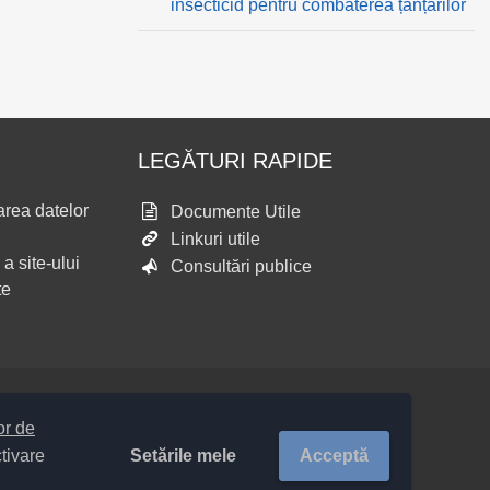
insecticid pentru combaterea țânțarilor
LEGĂTURI RAPIDE
area datelor
Documente Utile
Linkuri utile
 a site-ului
Consultări publice
te
lor de
Setările mele
Acceptă
ctivare
eritoriale COMUNA Hemeiuș 20313 /