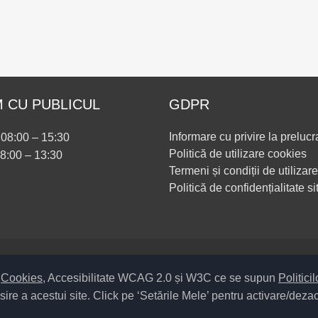
 CU PUBLICUL
GDPR
Informare cu privire la prelucr
i 08:00 – 15:30
Politică de utilizare cookies
08:00 – 13:30
Termeni și condiții de utilizare
Politică de confidențialitate si
Setări Cookies și Accesibilitate
m
Cookies
, Accesibilitate WCAG 2.0 și W3C ce se supun
Politici
sire a acestui site. Click pe ‘Setările Mele’ pentru activare/deza
pul UAT – 14 – C – Comună / Codul SIRUTA al Unității Administrativ T