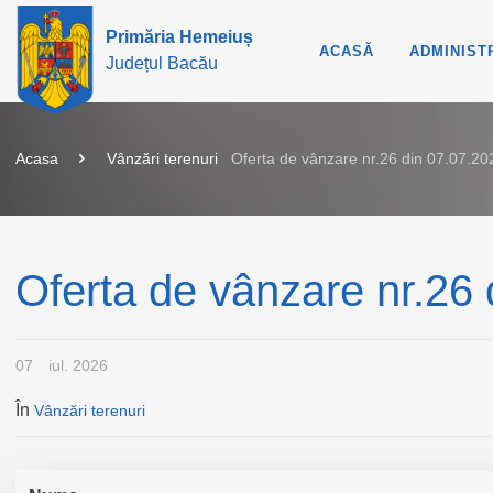
Primăria Hemeiuș
ACASĂ
ADMINIST
Județul Bacău
Acasa
Vânzări terenuri
Oferta de vânzare nr.26 din 07.07.20
Oferta de vânzare nr.26
07
iul. 2026
În
Vânzări terenuri