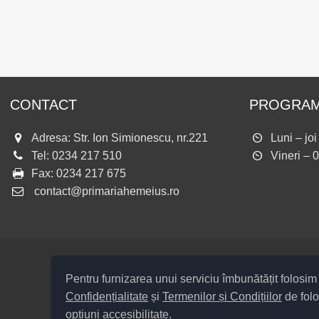
CONTACT
PROGRAM
Adresa: Str. Ion Simionescu, nr.221
Luni – jo
Tel:
0234 217 510
Vineri – 
Fax:
0234 217 675
contact@primariahemeius.ro
Pentru furnizarea unui serviciu îmbunătățit folosi
Confidențialitate
și
Termenilor și Condițiilor
de folo
Cod Județ 4 / Județul Bacău / Ti
opțiuni accesibilitate.