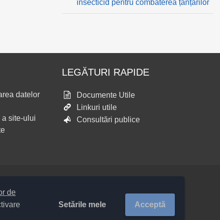
insecticid pentru combaterea țânțarilor
LEGĂTURI RAPIDE
area datelor
Documente Utile
Linkuri utile
 a site-ului
Consultări publice
te
lor de
Setările mele
Acceptă
ctivare
eritoriale COMUNA Hemeiuș 20313 /