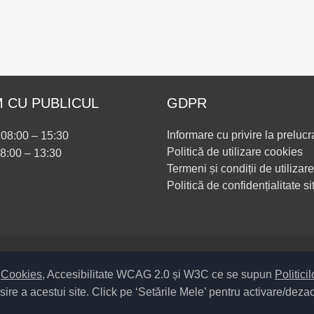
 CU PUBLICUL
GDPR
Informare cu privire la prelucr
i 08:00 – 15:30
Politică de utilizare cookies
08:00 – 13:30
Termeni și condiții de utilizare
Politică de confidențialitate si
Setări Cookies și Accesibilitate
m
Cookies
, Accesibilitate WCAG 2.0 și W3C ce se supun
Politici
sire a acestui site. Click pe ‘Setările Mele’ pentru activare/deza
pul UAT – 14 – C – Comună / Codul SIRUTA al Unității Administrativ T