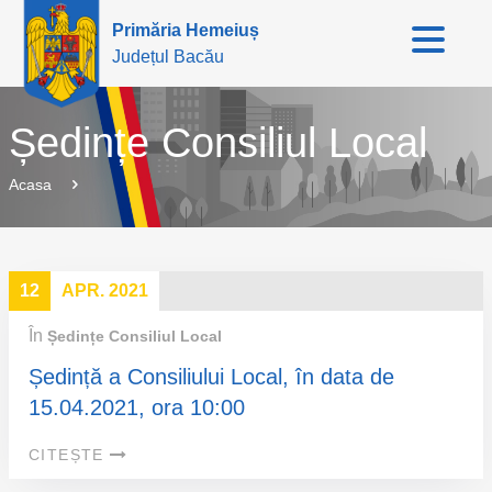
Primăria Hemeiuș
Județul Bacău
Ședințe Consiliul Local
Acasa
12
APR. 2021
În
Ședințe Consiliul Local
Ședință a Consiliului Local, în data de
15.04.2021, ora 10:00
CITEȘTE