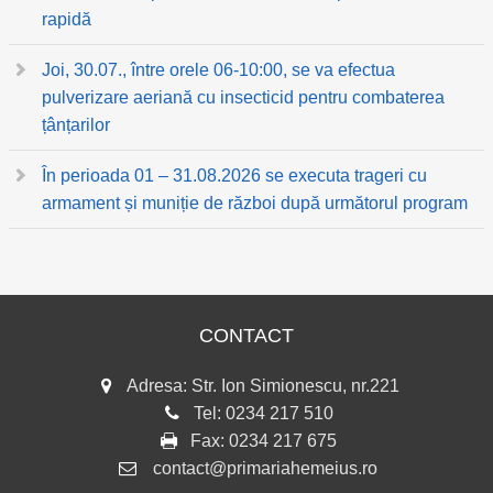
rapidă
Joi, 30.07., între orele 06-10:00, se va efectua
pulverizare aeriană cu insecticid pentru combaterea
țânțarilor
În perioada 01 – 31.08.2026 se executa trageri cu
armament și muniție de război după următorul program
CONTACT
Adresa: Str. Ion Simionescu, nr.221
Tel:
0234 217 510
Fax:
0234 217 675
contact@primariahemeius.ro