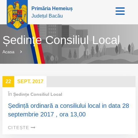
Primăria Hemeiuș
Județul Bacău
Ședințe Consiliul Local
Acasa
22
SEPT. 2017
În
Ședințe Consiliul Local
Ședință ordinară a consiliului local in data 28
septembrie 2017 , ora 13,00
CITEȘTE