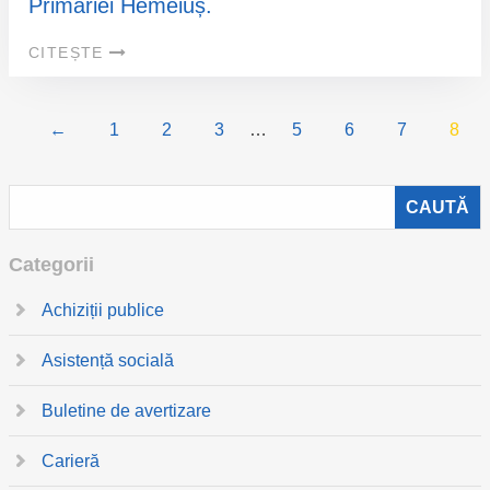
Primăriei Hemeiuș.
CITEȘTE
←
1
2
3
…
5
6
7
8
Categorii
Achiziții publice
Asistență socială
Buletine de avertizare
Carieră