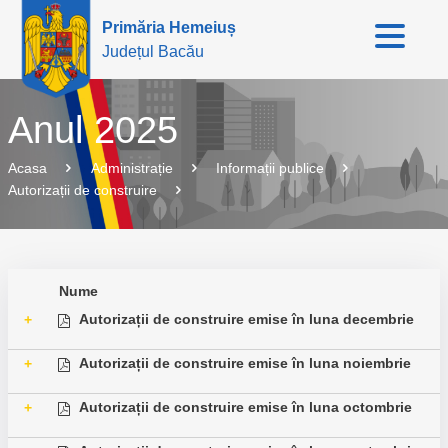
Primăria Hemeiuș
Județul Bacău
Anul 2025
Acasa
Administrație
Informații publice
Autorizații de construire
Nume
Autorizații de construire emise în luna decembrie
+
Autorizații de construire emise în luna noiembrie
+
Autorizații de construire emise în luna octombrie
+