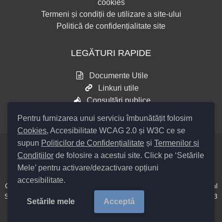
cookies
Termeni și condiții de utilizare a site-ului
Politică de confidențialitate site
LEGĂTURI RAPIDE
Documente Utile
Linkuri utile
Consultări publice
Pentru furnizarea unui serviciu îmbunătățit folosim
Cookies
, Accesibilitate WCAG 2.0 și W3C ce se
supun
Politicilor de Confidențialitate
și
Termenilor și
Condițiilor
de folosire a acestui site. Click pe ‘Setările
Setări Cookies și Accesibilitate
Mele’ pentru activare/dezactivare opțiuni
accesibilitate.
Cod Județ 4 / Județul Bacău / Tipul UAT – 14 – C – Comună / Codul
SIRUTA al Unității Administrativ Teritoriale COMUNA Hemeiuș 20313
Setările mele
Acceptă
/
Copyright ©
2026
Primăria Hemeiuș
județul Bacău